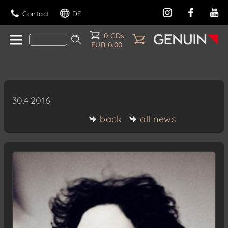
Contact
DE
0 CDs
EUR 0.00
30.4.2016
back
all news