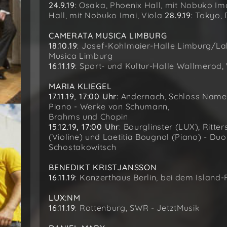
24.9.19
: Osaka, Phoenix Hall, mit Nobuko Im
Hall, mit Nobuko Imai, Viola
28.9.19
: Tokyo, 
CAMERATA MUSICA LIMBURG
18.10.19
: Josef-Kohlmaier-Halle Limburg/L
Musica Limburg
16.11.19
: Sport- und Kultur-Halle Wallmerod,
MARIA KLIEGEL
17.11.19, 17:00 Uhr
: Andernach, Schloss Named
Piano - Werke von Schumann,
Brahms und Chopin
15.12.19, 17:00 Uhr
: Bourglinster (LUX), Rit
(Violine) und Laetitia Bougnol (Piano) - D
Schostakowitsch
BENEDIKT KRISTJANSSON
16.11.19
: Konzerthaus Berlin, bei dem Island-
LUX:NM
16.11.19
: Rottenburg, SWR - JetztMusik