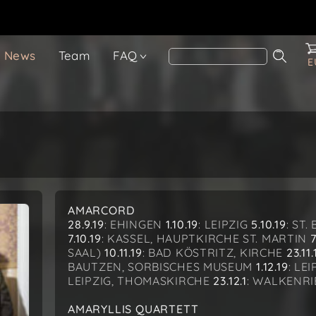
News
Team
FAQ
E
AMARCORD
28.9.19
: EHINGEN
1.10.19
: LEIPZIG
5.10.19
: ST
7.10.19
: KASSEL, HAUPTKIRCHE ST. MARTIN
7
SAAL)
10.11.19
: BAD KÖSTRITZ, KIRCHE
23.11.
BAUTZEN, SORBISCHES MUSEUM
1.12.19
: LE
LEIPZIG, THOMASKIRCHE
23.12.1
: WALKENRI
AMARYLLIS QUARTETT