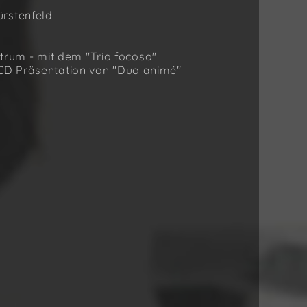
ürstenfeld
ntrum - mit dem "Trio focoso"
- CD Präsentation von "Duo animé"