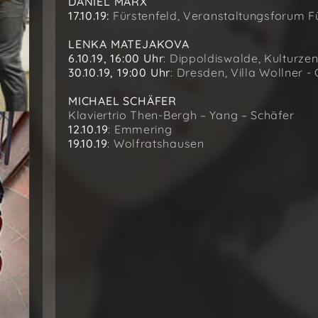
DANIEL MARX
17.10.19:
Fürstenfeld, Veranstaltungsforum F
LENKA MATEJAKOVA
6.10.19, 16:00 Uhr
: Dippoldiswalde, Kulturze
30.10.19, 19:00 Uhr
: Dresden, Villa Wollner 
MICHAEL SCHÄFER
Klaviertrio Then-Bergh – Yang – Schäfer
12.10.19
: Emmering
19.10.19
: Wolfratshausen