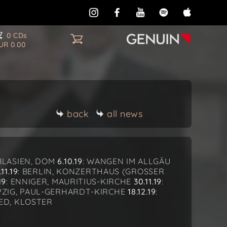
0 CDs
UR 0.00
back
all news
. BLASIEN, DOM
6.10.19
: WANGEN IM ALLGÄU
.11.19
: BERLIN, KONZERTHAUS (GROSSER
19
: ENNIGER, MAURITIUS-KIRCHE
30.11.19
:
IPZIG, PAUL-GERHARDT-KIRCHE
18.12.19
:
ED, KLOSTER