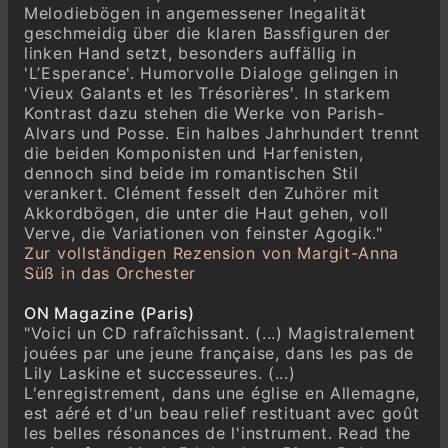
Melodiebögen in angemessener Inegalität
Franz Liszt (1811–1886)
geschmeidig über die klaren Bassfiguren der
Liebestraum No. 3 “O lieb, so lang du lieben
linken Hand setzt, besonders auffällig in
kannst”, S. 541 (1850)
'L’Esperance'. Humorvolle Dialoge gelingen in
Poco Allegro, con affetto
'Vieux Galants et les Trésorières'. In starkem
Kontrast dazu stehen die Werke von Parish-
Jean-Philippe Rameau (1683–1764)
Alvars und Posse. Ein halbes Jahrhundert trennt
Pièces de Clavecin (Suite in E minor)
die beiden Komponisten und Harfenisten,
(1724)
dennoch sind beide im romantischen Stil
Le Rappel des Oiseaux
verankert. Clément fesselt den Zuhörer mit
Paul Hindemith (1895–1963)
Akkordbögen, die unter die Haut gehen, voll
Harp Sonata (1939)
Verve, die Variationen von feinster Agogik."
I. Mäßig schnell
Zur vollständigen Rezension von Margit-Anna
Süß in das Orchester
II. Lebhaft
III. Lied: “Ihr Freunde, hänget” - sehr
ON Magazine (Paris)
langsam
"Voici un CD rafraîchissant. (...) Magistralement
jouées par une jeune française, dans les pas de
Louis-Claude Daquin
Lily Laskine et successeures. (...)
Troisième Suite de Pièces de Clavecin
L'enregistrement, dans une église en Allemagne,
(1735)
est aéré et d'un beau relief restituant avec goût
Le Coucou - Vif
les belles résonances de l'instrument. Read the