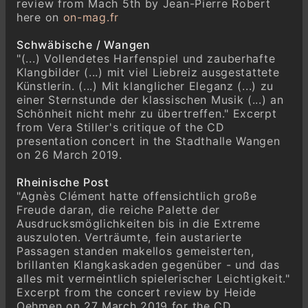
review from Mach 5th by Jean-Pierre Robert
Franz Liszt
here on
on-mag.fr
Le Rossignol (The Nightingale), S. 250-1
(1842)
Schwäbische / Wangen
"(...) Vollendetes Harfenspiel und zauberhafte
François Couperin
Klangbilder (...) mit viel Liebreiz ausgestattete
Troisième Livre de Clavecin (1722)
Künstlerin. (...) Mit klanglicher Eleganz (...) zu
Rossignol en Amour - Lentement, et très
einer Sternstunde der klassischen Musik (...) an
tendrement, quoy que mesuré
Schönheit nicht mehr zu übertreffen." Excerpt
Wilhelm Posse (1852–1925)
from Vera Stiller's critique of the CD
Variationen über den Karnaval von Venedig
presentation concert in the Stadthalle Wangen
(1919)
on 26 March 2019.
Franz Liszt
Rheinische Post
Consolation No. 3 in D major, S. 172 (1849)
"Agnès Clément hatte offensichtlich große
Lento placido
Freude daran, die reiche Palette der
Ausdrucksmöglichkeiten bis in die Extreme
auszuloten. Verträumte, fein austarierte
Passagen standen makellos gemeisterten,
brillanten Klangkaskaden gegenüber - und das
alles mit vermeintlich spielerischer Leichtigkeit."
Excerpt from the concert review by Heide
Oehmen on 27 March 2019 for the CD