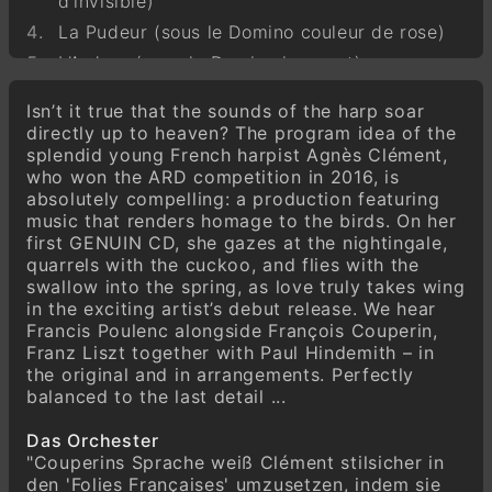
d’invisible)
La Pudeur (sous le Domino couleur de rose)
L’Ardeur (sous le Domino incarnat)
L’Espérance (sous le Domino vert)
Isn’t it true that the sounds of the harp soar
La Fidélité (sous le Domino bleu)
directly up to heaven? The program idea of the
splendid young French harpist Agnès Clément,
La Persévérance (sous le Domino gris de
who won the ARD competition in 2016, is
lin)
absolutely compelling: a production featuring
La Langueur (sous le Domino violet)
music that renders homage to the birds. On her
La Coquetterie (sous différents Dominos)
first GENUIN CD, she gazes at the nightingale,
quarrels with the cuckoo, and flies with the
Les Vieux Galants et les Trésorières
swallow into the spring, as love truly takes wing
Surannées (sous des Dominos pourpres et
in the exciting artist’s debut release. We hear
feuilles mortes)
Francis Poulenc alongside François Couperin,
Les Coucous Bénévoles (sous des Dominos
Franz Liszt together with Paul Hindemith – in
jaunes)
the original and in arrangements. Perfectly
balanced to the last detail ...
La Jalousie Taciturne (sous le Domino gris
de maure)
Das Orchester
La Frénésie, ou le Désespoir (sous le
"Couperins Sprache weiß Clément stilsicher in
Domino noir)
den 'Folies Françaises' umzusetzen, indem sie