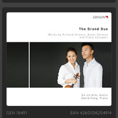
GEN 18491
EAN 4260036254914