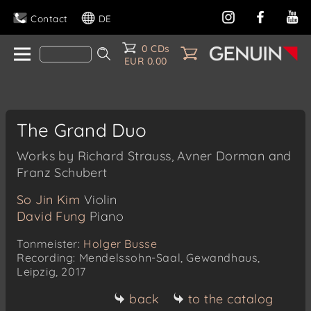
Contact
DE
0 CDs
EUR 0.00
The Grand Duo
Works by Richard Strauss, Avner Dorman and
Franz Schubert
So Jin Kim
Violin
David Fung
Piano
Tonmeister:
Holger Busse
Recording: Mendelssohn-Saal, Gewandhaus,
Leipzig, 2017
back
to the catalog