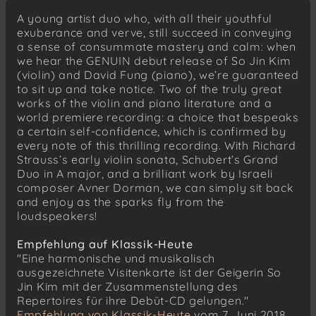
Allegro moderato
A young artist duo who, with all their youthful
Scherzo. Presto
exuberance and verve, still succeed in conveying
a sense of consummate mastery and calm: when
Andantino
we hear the GENUIN debut release of So Jin Kim
Allegro vivace
(violin) and David Fung (piano), we’re guaranteed
to sit up and take notice. Two of the truly great
works of the violin and piano literature and a
world premiere recording: a choice that bespeaks
a certain self-confidence, which is confirmed by
every note of this thrilling recording. With Richard
Strauss’s early violin sonata, Schubert’s Grand
Duo in A major, and a brilliant work by Israeli
composer Avner Dorman, we can simply sit back
and enjoy as the sparks fly from the
loudspeakers!
Empfehlung auf Klassik-Heute
"Eine harmonische und musikalisch
ausgezeichnete Visitenkarte ist der Geigerin So
Jin Kim mit der Zusammenstellung des
Repertoires für ihre Debüt-CD gelungen."
Empfehlung von Klassik-Heute
vom 7. Juni 2018