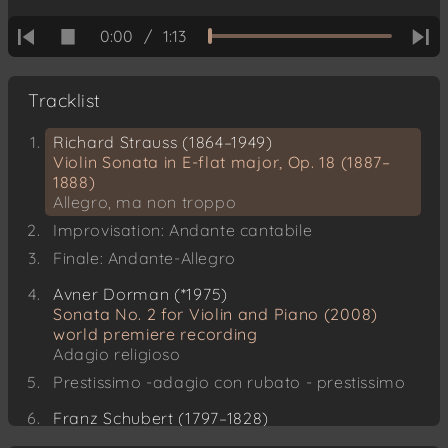
0:00
/
1:13
Tracklist
Richard Strauss (1864–1949)
Violin Sonata in E-flat major, Op. 18 (1887–
1888)
Allegro, ma non troppo
Improvisation: Andante cantabile
Finale: Andante-Allegro
Avner Dorman (*1975)
Sonata No. 2 for Violin and Piano (2008)
world premiere recording
Adagio religioso
Prestissimo -adagio con rubato - prestissimo
Franz Schubert (1797–1828)
Violin Sonata in A major, D. 574 (1817)