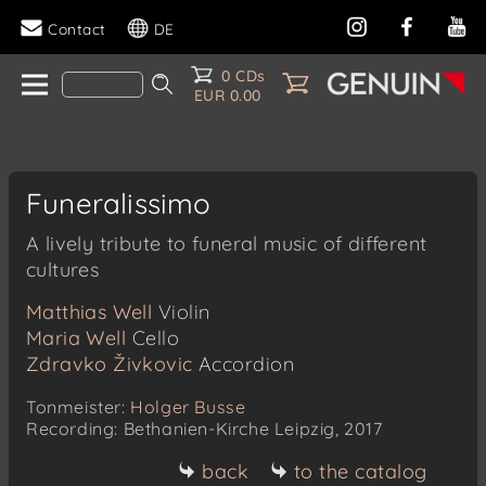
Contact
DE
0 CDs
EUR 0.00
Funeralissimo
A lively tribute to funeral music of different
cultures
Matthias Well
Violin
Maria Well
Cello
Zdravko Živkovic
Accordion
Tonmeister:
Holger Busse
Recording: Bethanien-Kirche Leipzig, 2017
back
to the catalog