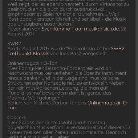
Well zeigt, der es ebenso versteht, durch Virtuosität zu
beeindrucken als auch durch ausdrucksvoll,
empfindsames Spiel für sich einzunehmen. ... Well
lässt dabei – erstaunlich reif und sensibel – die Musik
das Unsagbare ausdrücken."
Rezension von
Sven Kerkhoff auf musikansich.de
, 28.
August 2017
SWR2
Am 17. August 2017 wurde "Funeralissimo" bei
SWR2
Treffpunkt Klassik
von Ines Pasz vorgestellt.
Onlinemagazin O-Ton
"Der Fanny-Mendelssohn-Förderpreis wird an
Nachwuchsmusiker verliehen, die über ihr Instrument
hinaus denken und in der Lage sind, musikalische
Strukturen oder Konzepte neu zu entwickeln. Neben
der rein musikalischen Leistung, die man auf
'Funeralissimo' bewundern darf, ist genau das
Matthias Well gelungen."
Bericht von Michael Zerban für das
Onlinemagazin O-
Ton
Concerti
"Der Spross der derzeit wohl berühmtesten
bayerischen Musikerfamilie versammelt auf dieser CD
Trauermusiken aller Zeiten und Kontinente. Dennoch
wirkt die Musik voller Leben."