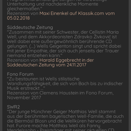
Unterhaltung und nachdenkliche Momente
gleichermaßen."
Rezension von
Maxi Einenkel auf Klassik.com vom
05.02.2018
Süddeutsche Zeitung
"Zusammen mit seiner Schwester, der Cellistin Maria
Well, und dem Akkordeonisten Zdravko Živković ist
Well dabei eine außergewöhnlich berührende CD
gelungen. (...) Wells Geigenton singt und spricht dabei
mit jener Empathie, der sich auch jenseits der Trauer
niemand entziehen kann."
Rezension von
Harald Eggebrecht in der
Süddeutschen Zeitung vom 24.11.2017
Fono Forum
"Zu bestaunen ist Wells stilistische
Wandlungsfähigkeit, die sich von Bach bis zu indischer
Musik erstreckt ..."
Rezension von Clemens Haustein im Fono Forum,
November 2017
SWR2
"Der junge Münchner Geiger Matthias Well stammt
aus der berühmten bayerischen Well-Familie, die auch
die Biermösl Blosn und die Wellküren hervorgebracht
hat. Furore machte Matthias Well als Fanny
Mendelssohn - Preisträger mit seiner aktuellen CD