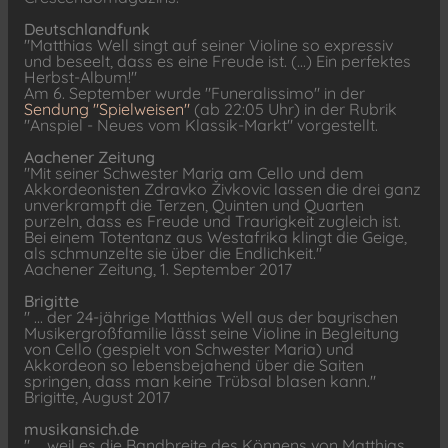
Deutschlandfunk
"Matthias Well singt auf seiner Violine so expressiv
und beseelt, dass es eine Freude ist. (...) Ein perfektes
Herbst-Album!"
Am 6. September wurde "Funeralissimo" in der
Sendung "Spielweisen"
(ab 22:05 Uhr) in der Rubrik
"Anspiel - Neues vom Klassik-Markt" vorgestellt.
Aachener Zeitung
"Mit seiner Schwester Maria am Cello und dem
Akkordeonisten Zdravko Živkovic lassen die drei ganz
unverkrampft die Terzen, Quinten und Quarten
purzeln, dass es Freude und Traurigkeit zugleich ist.
Bei einem Totentanz aus Westafrika klingt die Geige,
als schmunzelte sie über die Endlichkeit."
Aachener Zeitung, 1. September 2017
Brigitte
" ... der 24-jährige Matthias Well aus der bayrischen
Musikergroßfamilie lässt seine Violine in Begleitung
von Cello (gespielt von Schwester Maria) und
Akkordeon so lebensbejahend über die Saiten
springen, dass man keine Trübsal blasen kann."
Brigitte, August 2017
musikansich.de
" ... weil es die Bandbreite des Könnens von Matthias