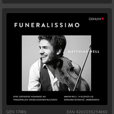
GEN 17486
EAN 4260036254860