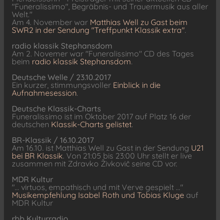
"Funeralissimo", Begräbnis- und Trauermusik aus aller
Welt."
Am 4. November war
Matthias Well zu Gast beim
SWR2 in der Sendung "Treffpunkt Klassik extra"
.
radio klassik Stephansdom
Am 2. Novemer war "Funeralissimo" CD des Tages
beim
radio klassik Stephansdom
.
Deutsche Welle / 23.10.2017
Ein kurzer, stimmungsvoller
Einblick in die
Aufnahmesession
.
Deutsche Klassik-Charts
Funeralissimo ist im Oktober 2017 auf Platz 16 der
deutschen
Klassik-Charts gelistet
.
BR-Klassik / 16.10.2017
Am 16.10. ist Matthias Well zu Gast in der Sendung
U21
bei BR Klassik
. Von 21:05 bis 23:00 Uhr stellt er live
zusammen mit Zdravko Živkovič seine CD vor.
MDR Kultur
"... virtuos, empathisch und mit Verve gespielt ..."
Musikempfehlung Isabel Roth und Tobias Kluge
auf
MDR Kultur
rbb Kulturradio