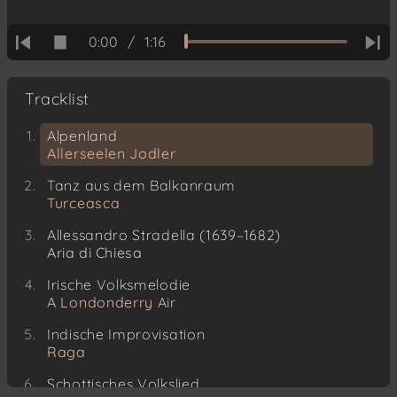
0:00
/
1:16
Tracklist
Alpenland
Allerseelen Jodler
Tanz aus dem Balkanraum
Turceasca
Allessandro Stradella (1639–1682)
Aria di Chiesa
Irische Volksmelodie
A Londonderry Air
Indische Improvisation
Raga
Schottisches Volkslied