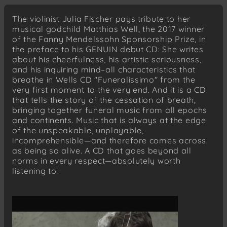
Bonny at morn
The violinist Julia Fischer pays tribute to her
Ruben B. Calderon (*1984)
musical godchild Matthias Well, the 2017 winner
Lamento Mexicano
of the Fanny Mendelssohn Sponsorship Prize, in
the preface to his GENUIN debut CD: She writes
Johann Sebastian Bach (1685–1750)
about his cheerfulness, his artistic seriousness,
Sonate Nr. 2 a-Moll für Violine solo, BWV
and his inquiring mind–all characteristics that
1003
breathe in Wells CD "Funeralissimo" from the
Andante
very first moment to the very end. And it is a CD
Rezsö Seress (1899–1968)
that tells the story of the cessation of breath,
Gloomy Sunday
bringing together funeral music from all epochs
and continents. Music that is always at the edge
Alexander F. Müller (*1987)
of the unspeakable, unplayable,
Westafrikanischer Totentanz
incomprehensible—and therefore comes across
Hede nyuie
as being so alive. A CD that goes beyond all
norms in every respect—absolutely worth
Reinhold Glière (1875–1956)
listening to!
Huit Morceaux op. 39
Berceuse
Ciprian Porumbescu (1853–1883)
Ballade für Piano und Violine
Andante flébile