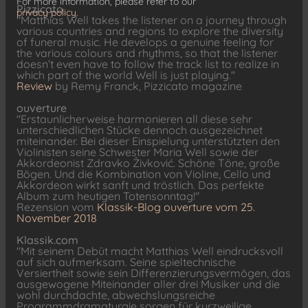
For more information, please refer to our
Pizzicato
privacy policy.
"Matthias Well takes the listener on a journey through
various countries and regions to explore the diversity
of funeral music. He develops a genuine feeling for
the various colours and rhythms, so that the listener
doesn’t even have to follow the track list to realize in
which part of the world Well is just playing."
Review
by Remy Franck, Pizzicato magazine
ouverture
"Erstaunlicherweise harmonieren all diese sehr
unterschiedlichen Stücke dennoch ausgezeichnet
miteinander. Bei dieser Einspielung unterstützten den
Violinisten seine Schwester Maria Well sowie der
Akkordeonist Zdravko Živković. Schöne Töne, große
Bögen. Und die Kombination von Violine, Cello und
Akkordeon wirkt sanft und tröstlich. Das perfekte
Album zum heutigen Totensonntag!"
Rezension vom
Klassik-Blog ouverture vom 25.
November 2018
Klassik.com
"Mit seinem Debüt macht Matthias Well eindrucksvoll
auf sich aufmerksam. Seine spieltechnische
Versiertheit sowie sein Differenzierungsvermögen, das
ausgewogene Miteinander aller drei Musiker und die
wohl durchdachte, abwechslungsreiche
Programmdramaturgie sorgen für kurzweilige