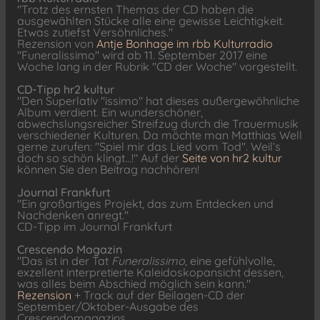
"Trotz des ernsten Themas der CD haben die
ausgewählten Stücke alle eine gewisse Leichtigkeit.
Etwas zutiefst Versöhnliches."
Rezension von
Antje Bonhage im rbb Kulturradio
"Funeralissimo" wird ab 11. September 2017 eine
Woche lang in der Rubrik "CD der Woche" vorgestellt.
CD-Tipp hr2 kultur
"Den Superlativ "issimo" hat dieses außergewöhnliche
Album verdient. Ein wunderschöner,
abwechslungsreicher Streifzug durch die Trauermusik
verschiedener Kulturen. Da möchte man Matthias Well
gerne zurufen: "Spiel mir das Lied vom Tod". Weil‘s
doch so schön klingt…!" Auf der
Seite von hr2 kultur
können Sie den Beitrag nachhören!
Journal Frankfurt
"Ein großartiges Projekt, das zum Entdecken und
Nachdenken anregt."
CD-Tipp im Journal Frankfurt
Crescendo Magazin
"Das ist in der Tat
Funeralissimo
, eine gefühlvolle,
exzellent interpretierte Kaleidoskopansicht dessen,
was alles beim Abschied möglich sein kann."
Rezension
+ Track auf der Beilagen-CD der
September/Oktober-Ausgabe des
Crescendomagazins.